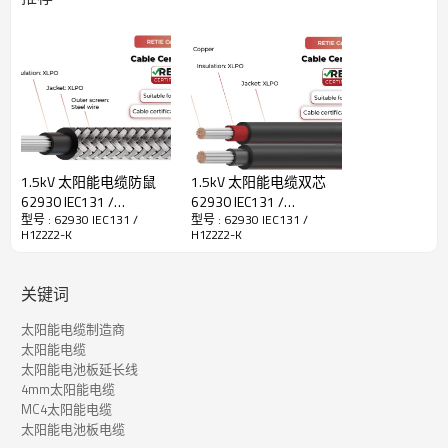
和电气元件。它适用于户外极端环境。
·更高的紫外线稳定性
· 适合直接埋葬
· 防水等级 AD8
· 阻燃等级 Dca acc.CPR
·更高的机械稳定性
·更高的绝缘电阻
1.5kV 太阳能电缆防鼠
1.5kV 太阳能电缆双芯
62930 IEC131 /
62930 IEC131 /
型号 : 62930 IEC131 /
型号 : 62930 IEC131 /
H1Z2Z2-K RETIE
H1Z2Z2-K RETIE
62930 IEC131 / H1Z2Z2-K 太阳能电缆技术数据
H1Z2Z2-K
H1Z2Z2-K
导体
镀锡铜
关键词
绝缘
XLPO
太阳能电缆制造商
额定温度
-40°C~90°C
太阳能电缆
太阳能电池板延长线
测试电压
6500伏交流电
4mm太阳能电缆
MC4太阳能电缆
额定电压
直流1500伏
太阳能电池板电缆
烟雾密度测试：透射率≥60% EN50618