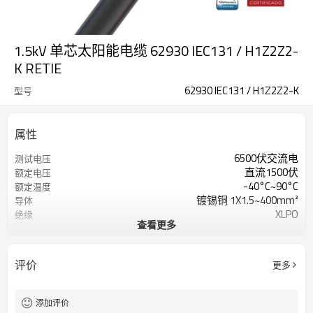
1.5kV 单芯太阳能电缆 62930 IEC131 / H1Z2Z2-
K RETIE
62930 IEC131 / H1Z2Z2-K
型号
属性
6500伏交流电
测试电压
直流1500伏
额定电压
-40°C~90°C
额定温度
镀锡铜 1X1.5~400mm²
导体
XLPO
绝缘
查看更多
XLPO，可选颜色
夹克
AD8
防水
DCA 累积 CPR
易燃性等级
评价
更多
EN50618 和 IEC62930
参考标准
添加评价