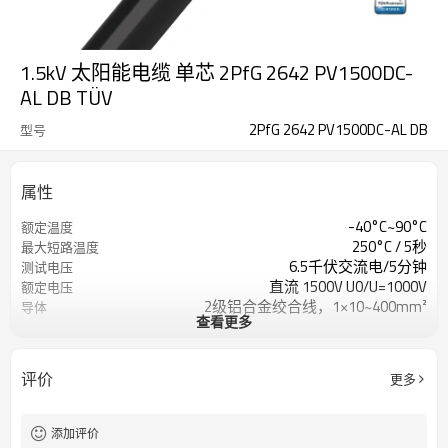
1.5kV 太阳能电缆 单芯 2PfG 2642 PV1500DC-
AL DB TÜV
2PfG 2642 PV1500DC-AL DB
型号
属性
-40°C~90°C
额定温度
250°C / 5秒
最大短路温度
6.5千伏交流电/5分钟
测试电压
直流 1500V U0/U=1000V
额定电压
2级铝合金绞合线，1×10~400mm²
导体
查看更多
XLPO
绝缘
XLPO
覆盖
钢带
装甲
评价
更多
XLPO
外鞘
IEC 60332-1
火焰试验
添加评价