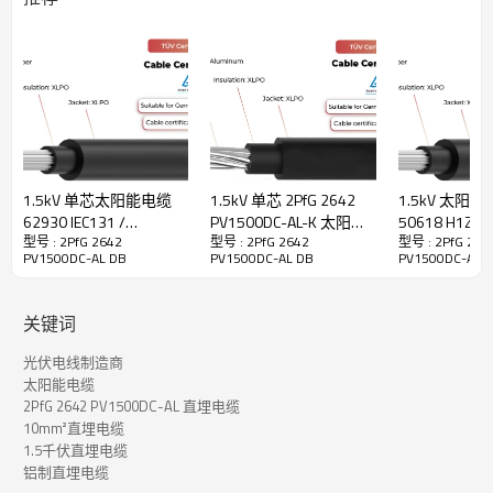
用。
符合德国莱茵TÜV 2PfG2642/01.22铝缆标准，适用于地下保护性
固定安装。
· 适合直接埋葬
· 抗紫外线
· 径向耐湿
·阻燃剂符合
EC 60332-1标准
· 钢丝铠装带，适用于接地和保护接地
1.5kV 单芯太阳能电缆
1.5kV 单芯 2PfG 2642
1.5kV 太阳能
62930 IEC131 /
PV1500DC-AL-K 太阳能
50618 H1Z2Z
型号 : 2PfG 2642
型号 : 2PfG 2642
型号 : 2PfG 264
H1Z2Z2-K TÜV
电缆 TÜV
UL4703
2PfG 2642 PV1500DC-AL DB 太阳能电缆技术数据
PV1500DC-AL DB
PV1500DC-AL DB
PV1500DC-AL 
额定温度
-40°C~90°C
关键词
最大短路温度
250°C / 5秒
光伏电线制造商
测试电压
6.5千伏交流电/5分钟
太阳能电缆
2PfG 2642 PV1500DC-AL 直埋电缆
直流1500伏
10mm²直埋电缆
额定电压
U0/U=1000V
1.5千伏直埋电缆
铝制直埋电缆