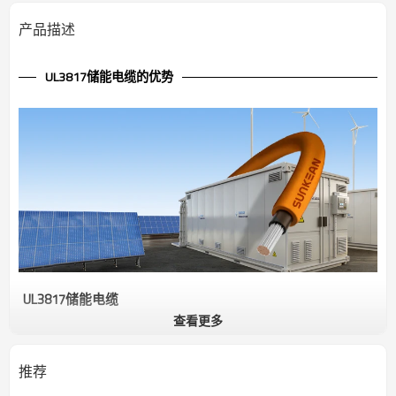
产品描述
UL3817储能电缆的优势
UL3817储能电缆
查看更多
UL 3817储能电缆是储能系统 (ESS) 的关键组件，用于连接和传输不同
系统元件（例如电池、逆变器和电网）之间的电力。电池储能电缆的
设计能够承受高电流和高电压，确保锂离子电池或液流电池等系统中
推荐
电力的高效安全传输。这些系统通常用于存储来自太阳能等可再生能