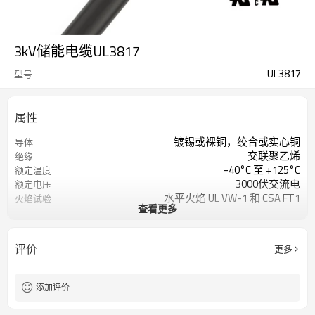
3kV储能电缆UL3817
UL3817
型号
属性
镀锡或裸铜，绞合或实心铜
导体
交联聚乙烯
绝缘
-40°C 至 +125°C
额定温度
3000伏交流电
额定电压
水平火焰 UL VW-1 和 CSA FT1
火焰试验
查看更多
UL758、UL1581
根据
评价
更多
添加评价