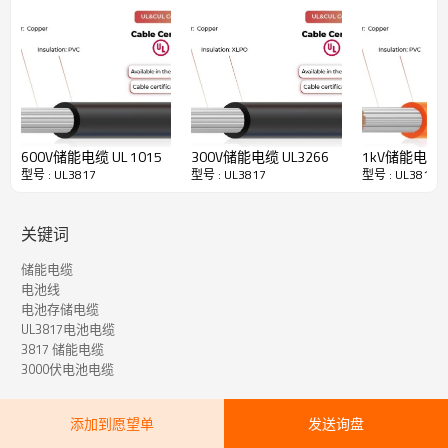
源的能量。
· 易于剥皮和切割
· 高灵活性
·耐高温
· 抗紫外线
· 高阻燃性
600V储能电缆 UL 1015
300V储能电缆 UL3266
1kV储能电缆 U
型号 : UL3817
型号 : UL3817
型号 : UL3817
UL3817 储能电缆技术数据
关键词
导体：
镀锡或裸铜，绞合或实心铜
绝缘：
交联聚乙烯
储能电缆
电池线
额定温度：
-40°C 至 +125°C
电池存储电缆
UL3817电池电缆
额定电压：
3000伏交流电
3817 储能电缆
根据：
UL758、UL1581
3000伏电池电缆
水平火焰
火焰测试：
UL VW-1 和 CSA FT1
添加到愿望单
发送询盘