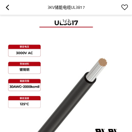
3KV储能电缆UL3817
1
/
3