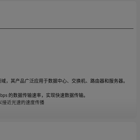
电缆领域，其产品广泛应用于数据中心、交换机、路由器和服务器。
 Gbps 的数据传输速率，实现快速数据传输。
以接近光速的速度传播
料可降低能量损耗
现高效、无源传输