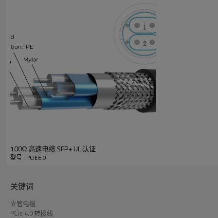
高速电缆 PCIe 6.0 技术数据
导体
绝缘
额定温度
额定电压
接地线
环境标准合规性
100Ω 高速电缆 SFP+ UL 认证
型号 : PCIE6.0
文件编号
关键词
高速PCIe 6.0线缆产品描述
立管电缆
PCIe 4.0 转接线