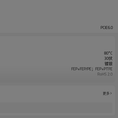
PCIE6.0
80°C
30伏
镀银
FEP+FEP/PE；FEP+PTFE
RoHS 2.0
E522621
更多