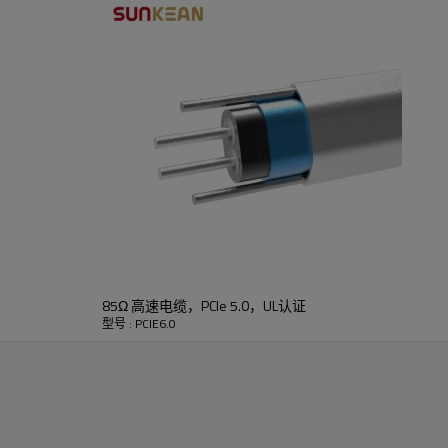
镀银
FEP+FEP/PE FEP+PTFE
80°C
30伏
是的
RoHS 2.0
85Ω 高速电缆，PCIe 5.0，UL认证
型号 : PCIE6.0
E522621