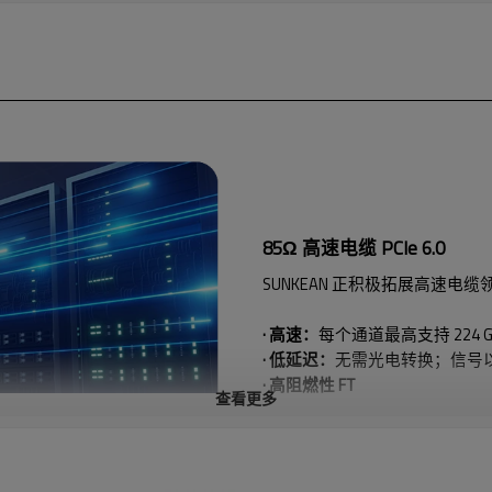
85Ω 高速电缆 PCIe 6.0
SUNKEAN 正积极拓展高速
· 高速：
每个通道最高支持 224
· 低延迟：
无需光电转换；信号
· 高阻燃性 FT
查看更多
· 低损耗：
镀银导体和低损耗材
· 低功耗：
被动式铜缆设计可实