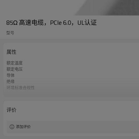
85Ω 高速电缆，PCIe 6.0，UL认证
型号
属性
额定温度
额定电压
导体
绝缘
环境标准合规性
文件编号
评价
添加评价