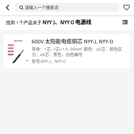
请输入一个搜索词
NYY J、NYY O 电源线
找到
1
个产品关于
600V 太阳能电缆铜芯 NYY-J, NYY-O
导体：1芯~7芯×1.5~95mm² 颜色：≤5芯：颜色区
分；≥6芯：黑色，白色编号
型号:NYY-J，NYY-O