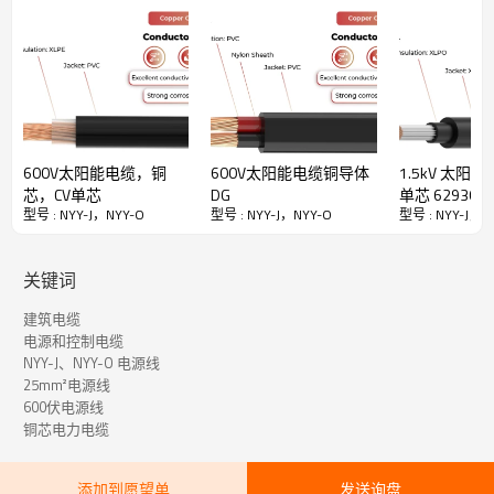
外，PVC材质还能有效保证电缆的防潮防尘性能，克服建筑工地潮湿
环境和密闭空间粉尘的影响。
·阻燃 IEC60332-1
· 可用于建筑
安装
NYY-J、NYY-O 太阳能电缆技术数据
600V太阳能电缆，铜
600V太阳能电缆铜导体
1.5kV 太阳
芯，CV单芯
DG
单芯 62930 IE
型号 : NYY-J，NYY-O
型号 : NYY-J，NYY-O
型号 : NYY-J，N
H1Z2Z2-K
≤ 5 个核心：以颜色区分
核心识别码
≥ 6 个芯：黑色，白色编号
J=带GN-YE保护导体
关键词
保护导体
O=无生产性控制者
建筑电缆
安装期间：-5°C ~ +50°C
电源和控制电缆
额定温度
固定安装：-40°C ~ +70°C
NYY-J、NYY-O 电源线
25mm²电源线
测试电压
4000伏
600伏电源线
额定电压
U0/U：0.6/1.0kV
铜芯电力电缆
参考标准
IEC 60502-1
添加到愿望单
发送询盘