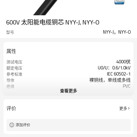
600V 太阳能电缆铜芯 NYY-J, NYY-O
NYY-J，NYY-O
型号
属性
4000伏
测试电压
U0/U：0.6/1.0kV
额定电压
IEC 60502-1
参考标准
裸铜线，单线或多线
导体
PVC
绝缘
查看更多
PVC
夹克
J=带GN-YE保护导体
保护导体
-5°C 至 +50°C
安装过程中
评价
更多
-40°C 至 +70°C
固定安装
添加评价