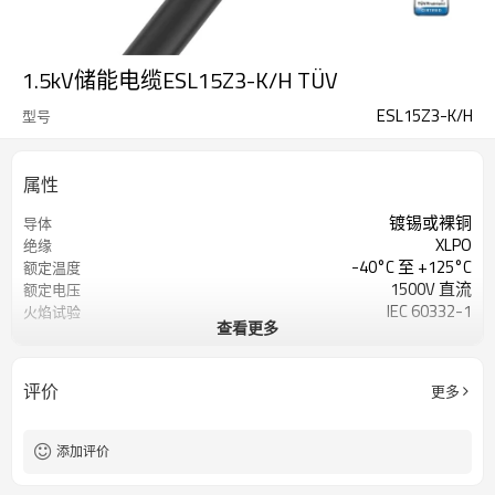
1.5kV储能电缆ESL15Z3-K/H TÜV
ESL15Z3-K/H
型号
属性
镀锡或裸铜
导体
XLPO
绝缘
-40°C 至 +125°C
额定温度
1500V 直流
额定电压
IEC 60332-1
火焰试验
查看更多
TÜV 2 PfG 2693/03.23
根据
评价
更多
添加评价