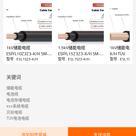
等可再生能源的能量。
· 低烟无卤
· 耐电池酸腐蚀
· 高阻燃性
· 高灵活性
· 易于安装
1kV储能电缆
1.5kV储能电缆
1kV储能电缆ES
ESP/L10Z3Z3-K/H SM-R
ESP/L15Z3Z3-K/H SM-R
K/H TÜV
ESL15Z3-K/H 储能电缆技术数据
型号 : ESL15Z3-K/H
型号 : ESL15Z3-K/H
型号 : ESL15Z3-
DH-R TÜV
DH-R TÜV
导体
镀锡或裸铜
关键词
绝缘
XLPO
储能电缆
额定温度
-40°C 至 +125°C
电池线
电池存储电缆
额定电压
1500V 直流
ess系统电缆
根据
TÜV 2 PfG 2693/03.23
贝丝电缆
TUV电池电缆
火焰试验
IEC 60332-1
添加到愿望单
发送询盘