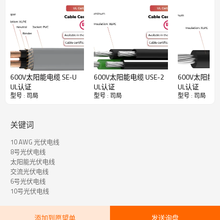
准、最具针对性的DG电缆认证——UL3003认证。根据UL3003的适用
范围，这款600V电压、铜芯的DG电缆设计用于包裹在整体护套内。凭
借其对恶劣户外环境的出色适应性，该电缆可安装在电缆桥架、电缆
管道以及由承重电缆支撑的户外场所。
· 耐油
· 防水的
· 耐日光照射
600V太阳能电缆 SE-U
600V太阳能电缆 USE-2
600V太阳能电缆
· 耐挤压
UL认证
UL认证
UL认证
型号 : 司局
型号 : 司局
型号 : 司局
· 适合直接埋葬
· 高阻燃性 VW-1
关键词
10 AWG 光伏电线
DG太阳能电缆技术数据
8号光伏电线
太阳能光伏电线
额定温度
-40°C~90°C
交流光伏电线
6号光伏电线
额定电压
600伏
10号光伏电线
参考标准
UL3003、UL44
添加到愿望单
发送询盘