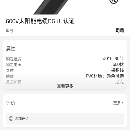
600V太阳能电缆DG UL认证
司局
型号
属性
-40°C~90°C
额定温度
600伏
额定电压
裸铜线
导体
PVC材质，颜色可选
绝缘
尼龙
尼龙护套
查看更多
PVC材质，黑色
夹克
UL3003、UL44
参考标准
评价
更多
添加评价