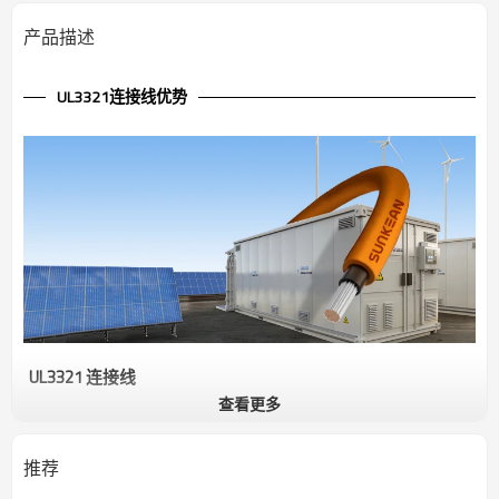
产品描述
UL3321连接线优势
UL3321 连接线
查看更多
UL 3271 连接线是一种单芯内部布线电缆，专为需要耐高温高压的电
气和电子设备而设计。它采用裸铜或镀锡铜导体，并以交联聚乙烯
(XLPE) 绝缘，额定温度通常为 125°C，额定电压为 600V。该电缆具有
推荐
优异的耐热性、电气稳定性和耐久性，使其适用于严苛的内部布线应