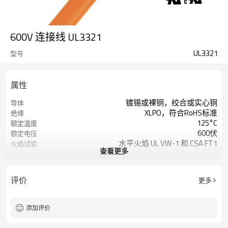
600V 连接线 UL3321
UL3321
型号
属性
镀锡或裸铜，绞合或实心铜
导体
XLPO，符合RoHS标准
绝缘
125°C
额定温度
600伏
额定电压
水平火焰 UL VW-1 和 CSA FT1
火焰试验
查看更多
UL758、UL1581
根据
评价
更多
添加评价